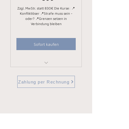
Zzgl. MwStr. statt 830€ Die Kurse: 📍
Konfliktlöser 📍Strafe muss sein -
oder? 📍Grenzen setzen in
Verbindung bleiben
Sofort kaufen
Du bekommst all meine Kurse
für einen einmaligen Rabatt
Zahlung per Rechnung