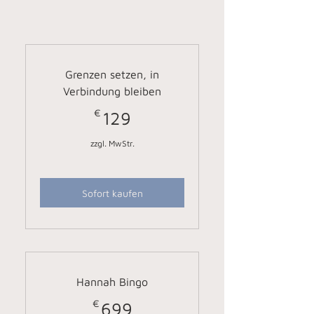
Grenzen setzen, in
Verbindung bleiben
€
129€
129
zzgl. MwStr.
Sofort kaufen
Hannah Bingo
€
699€
699