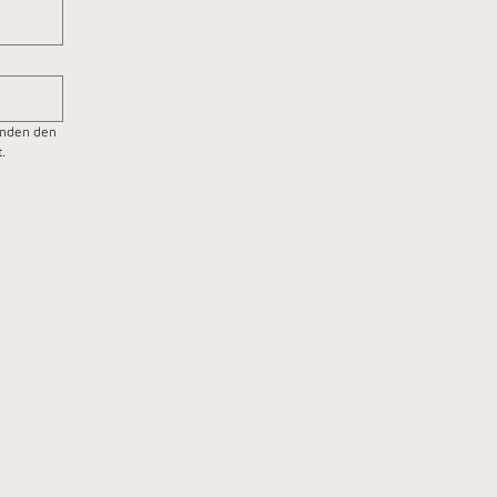
nden den 
.