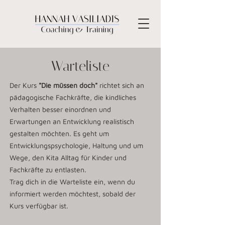
Warteliste
Der Kurs
"Die müssen doch"
richtet sich an
pädagogische Fachkräfte, die kindliches
Verhalten besser einordnen und
Erwartungen an Entwicklung realistisch
gestalten möchten. Es geht um
Entwicklungspsychologie, Haltung und um
Wege, den Kita Alltag für Kinder und
Fachkräfte zu entlasten.
Trag dich in die Warteliste ein, wenn du
informiert werden möchtest, sobald der
Kurs verfügbar ist.